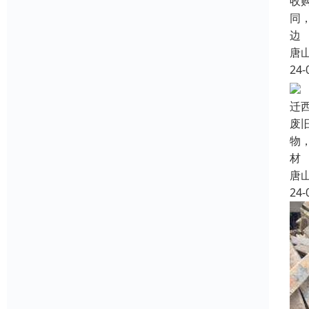
收
同
边
唐
24-
迁
废
物
材
唐
24-