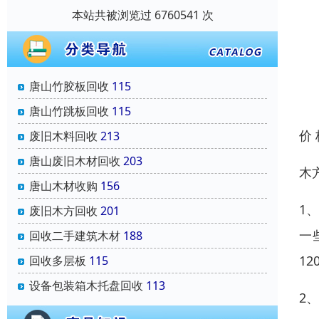
本站共被浏览过 6760541 次
唐山竹胶板回收
115
唐山竹跳板回收
115
价
废旧木料回收
213
唐山废旧木材回收
203
木
唐山木材收购
156
1
废旧木方回收
201
一
回收二手建筑木材
188
1
回收多层板
115
设备包装箱木托盘回收
113
2