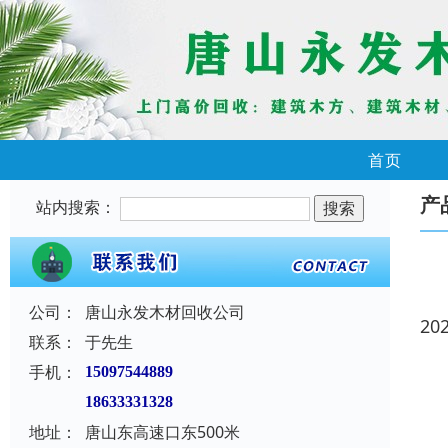
首页
产
站内搜索：
公司：
唐山永发木材回收公司
20
联系：
于先生
手机：
15097544889
18633331328
地址：
唐山东高速口东500米