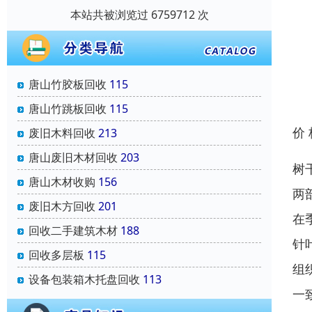
本站共被浏览过 6759712 次
唐山竹胶板回收
115
唐山竹跳板回收
115
价
废旧木料回收
213
唐山废旧木材回收
203
树
唐山木材收购
156
两
废旧木方回收
201
在
回收二手建筑木材
188
针
回收多层板
115
组
设备包装箱木托盘回收
113
一