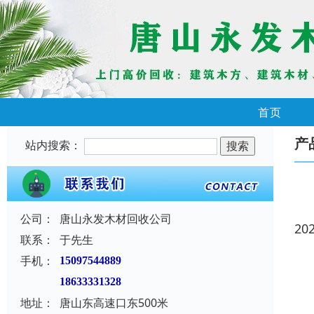
首页
产
站内搜索：
公司：
唐山永发木材回收公司
20
联系：
于先生
手机：
15097544889
18633331328
地址：
唐山东高速口东500米