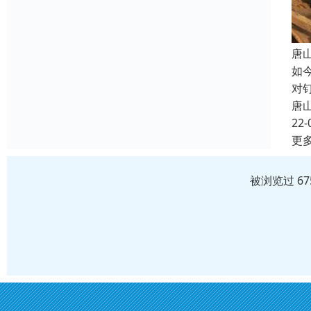
唐
如
对
唐
22-
更
被浏览过 6