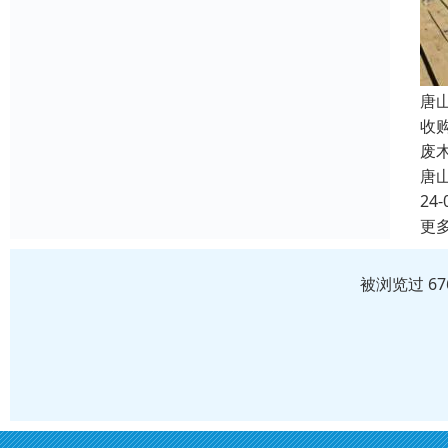
唐
收
废
唐
24-
更
被浏览过 6