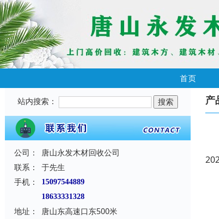
首页
产
站内搜索：
公司：
唐山永发木材回收公司
20
联系：
于先生
手机：
15097544889
18633331328
地址：
唐山东高速口东500米