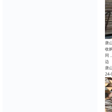
唐
收
同
边
唐
24-