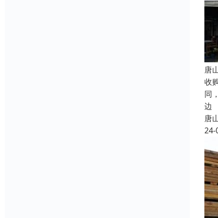
唐
收
同
边
唐
24-