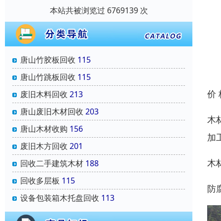
本站共被浏览过 6769139 次
唐山竹胶板回收
115
唐山竹跳板回收
115
价
废旧木料回收
213
唐山废旧木材回收
203
木
唐山木材收购
156
加
废旧木方回收
201
木
回收二手建筑木材
188
回收多层板
115
防
设备包装箱木托盘回收
113