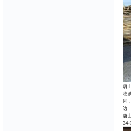
唐
收
同
边
唐
24-