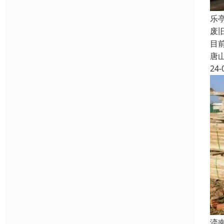
乐
废
目
唐
24-
滦