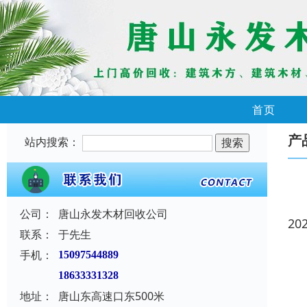
首页
产
站内搜索：
公司：
唐山永发木材回收公司
20
联系：
于先生
手机：
15097544889
18633331328
地址：
唐山东高速口东500米