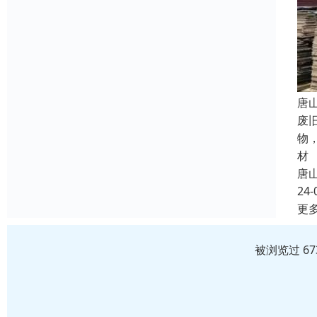
唐
废
物
材
唐
24-
更
被浏览过 6