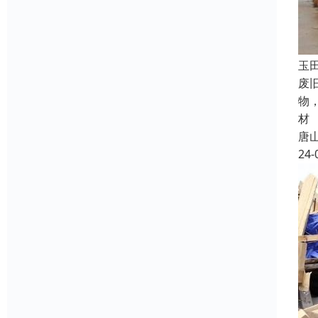
玉
废
物
材
唐
24-