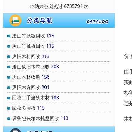
本站共被浏览过 6735794 次
唐山竹胶板回收
115
唐山竹跳板回收
115
价
废旧木料回收
213
唐山废旧木材回收
203
由
唐山木材收购
156
实
废旧木方回收
201
杉
回收二手建筑木材
188
还
回收多层板
115
木
设备包装箱木托盘回收
113