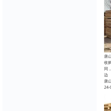
唐
收
同
边
唐
24-