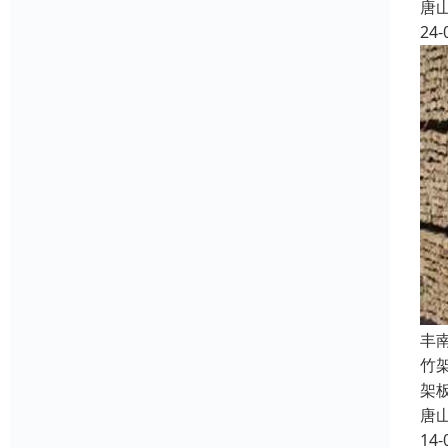
唐
24-
丰
竹
架
唐
14-