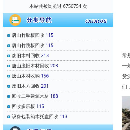
本站共被浏览过 6750754 次
唐山竹胶板回收
115
唐山竹跳板回收
115
常
废旧木料回收
213
一
唐山废旧木材回收
203
货
唐山木材收购
156
废旧木方回收
201
们
回收二手建筑木材
188
回收多层板
115
设备包装箱木托盘回收
113