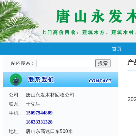
首页
产
站内搜索：
公司：
唐山永发木材回收公司
20
联系：
于先生
手机：
15097544889
18633331328
地址：
唐山东高速口东500米