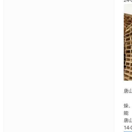
24-
唐
除
燥
能
唐
14-