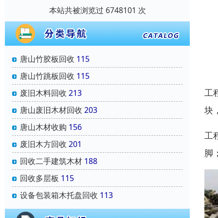
本站共被浏览过 6748101 次
唐山竹胶板回收
115
唐山竹跳板回收
115
工
废旧木料回收
213
块
唐山废旧木材回收
203
唐山木材收购
156
工
废旧木方回收
201
脚
回收二手建筑木材
188
回收多层板
115
设备包装箱木托盘回收
113