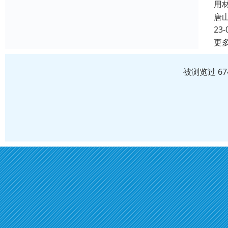
用
唐
23-
更
被浏览过 6