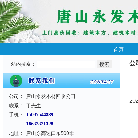
首页
公
站内搜索：
公司：
唐山永发木材回收公司
20
联系：
于先生
手机：
15097544889
18633331328
地址：
唐山东高速口东500米