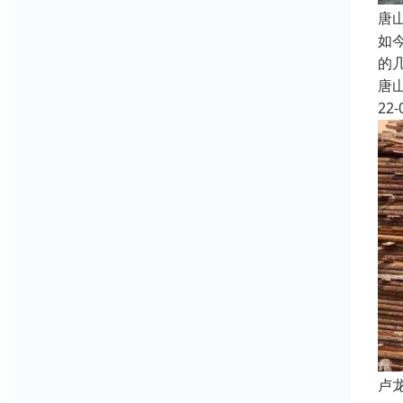
唐
如
的
唐
22-
卢