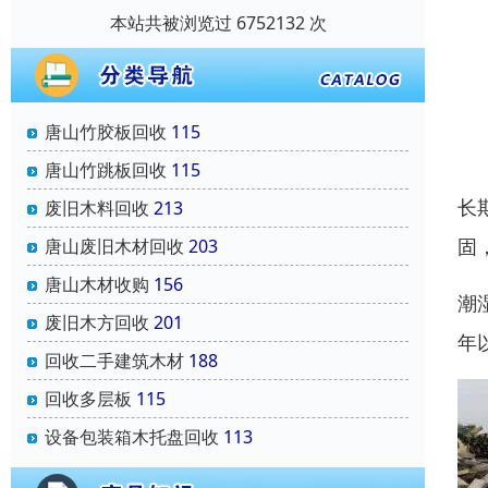
本站共被浏览过 6752132 次
唐山竹胶板回收
115
唐山竹跳板回收
115
长
废旧木料回收
213
固
唐山废旧木材回收
203
唐山木材收购
156
潮
废旧木方回收
201
年
回收二手建筑木材
188
回收多层板
115
设备包装箱木托盘回收
113