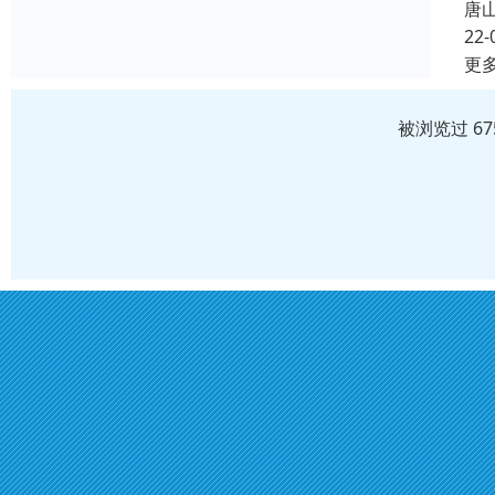
唐
22-
更
被浏览过 6