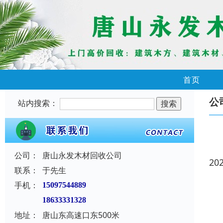
首页
公
站内搜索：
公司：
唐山永发木材回收公司
20
联系：
于先生
手机：
15097544889
18633331328
地址：
唐山东高速口东500米